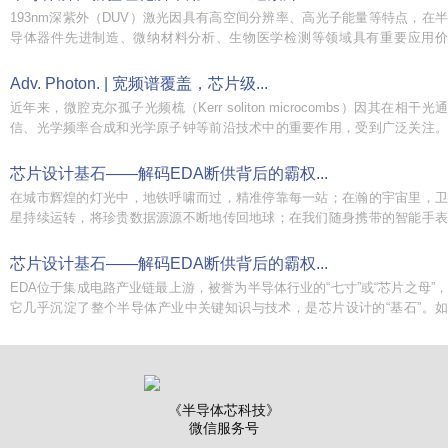
193nm深紫外（DUV）激光因具有高空间分辨率、高光子能量等特点，在半
导体器件先进制造、微纳材料分析、生物医学检测等领域具有重要应用价
值。目前...
Adv. Photon. | 宽频谱覆盖，芯片级...
近年来，微腔克尔孤子光频梳（Kerr soliton microcombs）因其在相干光通
信、光学频率合成和光学原子钟等前沿技术中的重要作用，受到广泛关注。
特别...
芯片设计基石——解码EDA断供背后的霸权...
在城市辉煌的灯光中，地铁呼啸而过，精准停靠每一站；在瀚的宇宙里，卫
星持续运转，将珍贵数据源源不断地传回地球；在我们随身携带的智能手表
上，时间精准跳动...
芯片设计基石——解码EDA断供背后的霸权...
EDA位于集成电路产业链最上游，被誉为半导体行业的“七寸”或“芯片之母”，
它几乎沉淀了整个半导体产业中关键知识与技术，是芯片设计的“基石”。如
图...
《半导体芯科技》
微信服务号