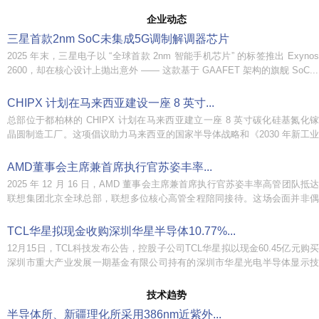
企业动态
三星首款2nm SoC未集成5G调制解调器芯片
2025 年末，三星电子以 “全球首款 2nm 智能手机芯片” 的标签推出 Exynos
2600，却在核心设计上抛出意外 —— 这款基于 GAAFET 架构的旗舰 SoC...
CHIPX 计划在马来西亚建设一座 8 英寸...
总部位于都柏林的 CHIPX 计划在马来西亚建立一座 8 英寸碳化硅基氮化镓
晶圆制造工厂。这项倡议助力马来西亚的国家半导体战略和《2030 年新工业
总体规划》...
AMD董事会主席兼首席执行官苏姿丰率...
2025 年 12 月 16 日，AMD 董事会主席兼首席执行官苏姿丰率高管团队抵达
联想集团北京全球总部，联想多位核心高管全程陪同接待。这场会面并非偶
然...
TCL华星拟现金收购深圳华星半导体10.77%...
12月15日，TCL科技发布公告，控股子公司TCL华星拟以现金60.45亿元购买
深圳市重大产业发展一期基金有限公司持有的深圳市华星光电半导体显示技
术有限...
技术趋势
半导体所、新疆理化所采用386nm近紫外...