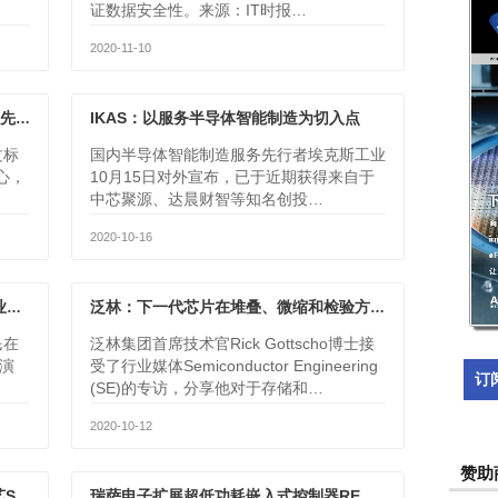
证数据安全性。来源：IT时报…
2020-11-10
IKAS：以服务半导体智能制造为切入点
TD杨骅：3G时代打基础为5G时代创造先发优势
文标
国内半导体智能制造服务先行者埃克斯工业
心，
10月15日对外宣布，已于近期获得来自于
中芯聚源、达晨财智等知名创投…
2020-10-16
芯原股份戴伟民：Chiplet带来新的产业机会
泛林：下一代芯片在堆叠、微缩和检验方面的挑战
民在
泛林集团首席技术官Rick Gottscho博士接
演
受了行业媒体Semiconductor Engineering
订
(SE)的专访，分享他对于存储和…
2020-10-12
赞助
国产FPGA系列：智多晶推出28nm工艺Seal5000系列
瑞萨电子扩展超低功耗嵌入式控制器RE产品家族