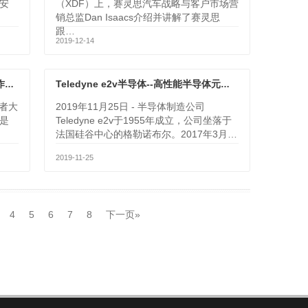
安
（XDF）上，赛灵思汽车战略与客户市场营
销总监Dan Isaacs介绍并讲解了赛灵思
跟…
2019-12-14
Xilinx 三大战略成就斐然, XDF携手合作伙伴展示创新成果
Teledyne e2v半导体--高性能半导体元件和子系统的首选合作伙伴
发者大
2019年11月25日 - 半导体制造公司
是
Teledyne e2v于1955年成立，公司坐落于
法国硅谷中心的格勒诺布尔。2017年3月…
2019-11-25
4
5
6
7
8
下一页»