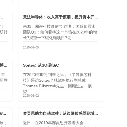
士兰微陈向东：国产替代提供机遇 地方产业发展重在长远规划
意法半导体：收入高于预期，提升资本开支，SiC持续推进
对｜
来源：湘评科技微信号 作者：国盛郑震湘
研讨
团队Q1：如何看待这个市场在2020年的增
长?展望一下碳化硅项目?去…
2020-02-05
Soitec: 从SOI到SiC
宽禁带半导体技术创新联盟秘书长陆敏博士：化合物半导体年轻活力，大有可为
新年
在2020年即将到来之际，《半导体芯科
新联
技》采访Soitec全球战略执行副总裁
Thomas Piliszczuk先生，回顾过去，展
望…
2020-01-02
高科技设施先锋Exyte助力中国半导体智能制造
赛灵思助力自动驾驶：从边缘传感器到域控制器和计算加速
展，
近日，在2019年赛灵思开发者大会