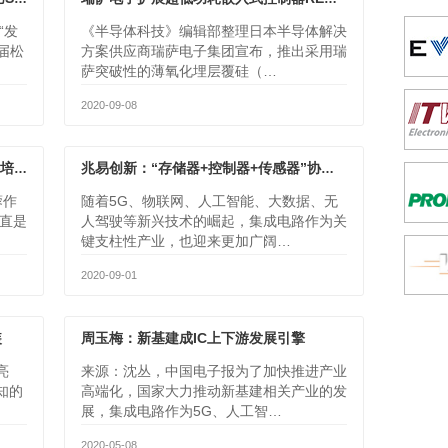
“发
《半导体科技》编辑部整理日本半导体解决
十届松
方案供应商瑞萨电子集团宣布，推出采用瑞
萨突破性的薄氧化埋层覆硅（…
2020-09-08
西电张玉明：破解高校EDA人才跨学科培养困局 打造校企合作创新范本
兆易创新：“存储器+控制器+传感器”协同发展，打造万物互联时代一站式芯片体系
蓉作
随着5G、物联网、人工智能、大数据、无
一直是
人驾驶等新兴技术的崛起，集成电路作为关
键支柱性产业，也迎来更加广阔…
2020-09-01
装
周玉梅：新基建成IC上下游发展引擎
亮
来源：沈丛，中国电子报为了加快推进产业
知的
高端化，国家大力推动新基建相关产业的发
展，集成电路作为5G、人工智…
2020-05-08