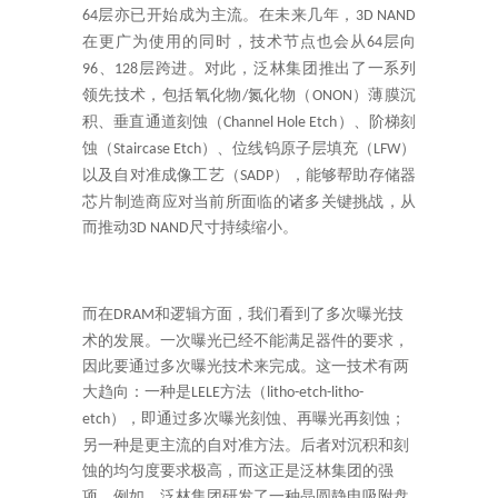
层亦已开始成为主流。在未来几年，
64
3D NAND
在更广为使用的同时，技术节点也会从
层向
64
、
层跨进。对此，泛林集团推出了一系列
96
128
领先技术，包括氧化物
氮化物（
）薄膜沉
/
ONON
积、垂直通道刻蚀（
）、阶梯刻
Channel Hole Etch
蚀（
）、位线钨原子层填充（
）
Staircase Etch
LFW
以及自对准成像工艺（
），能够帮助存储器
SADP
芯片制造商应对当前所面临的诸多关键挑战，从
而推动
尺寸持续缩小。
3D NAND
而在
和逻辑方面，我们看到了多次曝光技
DRAM
术的发展。一次曝光已经不能满足器件的要求，
因此要通过多次曝光技术来完成。这一技术有两
大趋向：一种是
方法（
LELE
litho-etch-litho-
），即通过多次曝光刻蚀、再曝光再刻蚀；
etch
另一种是更主流的自对准方法。后者对沉积和刻
蚀的均匀度要求极高，而这正是泛林集团的强
项。例如，泛林集团研发了一种晶圆静电吸附盘