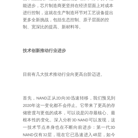
能进步，芯片制造商更坚持在经济层面上对成本
进行控制，这就在生产制造环节对工艺设备提出
更多全新挑战，包括生态控制、原子层面的控
制、宽深比的提高、新材料等。
技术创新推动行业进步
目前有几大技术推动行业向更高台阶迈进。
首先，
正从
向
迅速转移，我们预见到
NAND
2D
3D
年这一变化都不会停止。它带来了更高的存
2020
储密度与更低的成本，可以说是闪存最核心、最
根本性的变化。深入分析
可以发现，这
3D NAND
一技术节点本身也在不断向前进步：第一代
3D
仅有
层，现在它已迅速进入
层，如今
NAND
32
48