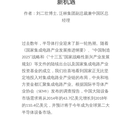
新机遇
作者：刘二壮博士
泛林集团副总裁兼中国区总
,
经理
过去数年，半导体行业迎来了新一轮热潮。随着
《国家集成电路产业发展推进纲要》、“中国制造
”战略和《“十三五”国家战略性新兴产业发展
2025
规划》等文件的陆续出台以及国家集成电路产业
投资基金的成立，我们欣喜地看到国家正无比坚
定地投入对集成电路全产业链的布局，中央和地
方资金都汇聚集成电路产业。根据国际半导体产
业协会（
）发布的调查报告，中国大陆设备
SEMI
市场需求将从
年的
亿美元增长到
年
2014
43.7
2018
的
亿美元，并预计将于今年成为全球第二大
110.4
半导体设备市场。