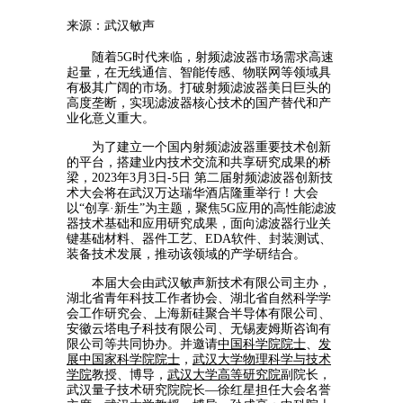
来源：武汉敏声
随着5G时代来临，射频滤波器市场需求高速
起量，在无线通信、智能传感、物联网等领域具
有极其广阔的市场。打破射频滤波器美日巨头的
高度垄断，实现滤波器核心技术的国产替代和产
业化意义重大。
为了建立一个国内射频滤波器重要技术创新
的平台，搭建业内技术交流和共享研究成果的桥
梁，2023年3月3日-5日 第二届射频滤波器创新技
术大会将在武汉万达瑞华酒店隆重举行！大会
以“创享·新生”为主题，聚焦5G应用的高性能滤波
器技术基础和应用研究成果，面向滤波器行业关
键基础材料、器件工艺、EDA软件、封装测试、
装备技术发展，推动该领域的产学研结合。
本届大会由武汉敏声新技术有限公司主办，
湖北省青年科技工作者协会、湖北省自然科学学
会工作研究会、上海新硅聚合半导体有限公司、
安徽云塔电子科技有限公司、无锡麦姆斯咨询有
限公司等共同协办。并邀请
中国科学院院士
、
发
展中国家科学院院士
，
武汉大学物理科学与技术
学院
教授、博导，
武汉大学高等研究院
副院长，
武汉量子技术研究院院长—徐红星担任大会名誉