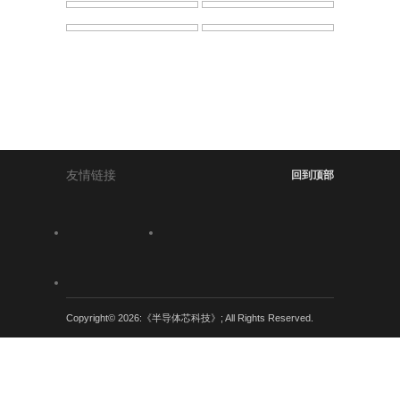
友情链接
回到顶部
Copyright© 2026:《半导体芯科技》; All Rights Reserved.
粤公网安备 44030402004707号
粤ICP备
12025165号-7
服务条款
隐私声明