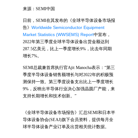
来源：
SEMI中国
日前，
SEMI
在其发布的《全球半导体设备市场报
Worldwide Semiconductor Equipment
告》
Market Statistics (WWSEMS) Report
中宣布，
2022
年第三季度全球半导体设备出货金额达到
287.5
亿美元，比上一季度增长
9%
，比去年同期
增长
7%
。
SEMI
总裁兼首席执行官
Ajit Manocha
表示：“第三
季度半导体设备销售额增长与对
2022
年的积极预
测保持一致。第三季度设备支出比上一季度增长
9%
，反映出半导体行业决心加强晶圆厂产能，来
支持长期增长和技术创新。”
《全球半导体设备市场报告》汇总
SEMI
和日本半
导体设备协会
(SEAJ)
旗下会员资料，提供每月全
球半导体设备产业订单及出货相关统计数据。