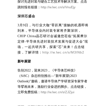
探讨先进封装与键合工艺技术等解决方案。
点击
http://w.lwc.cn/s/VnuEjy
跳转报名链接：
深圳芯盛会
3月9日，与行业大咖“零距离”接触的机遇即将
到来，半导体业内封装专家将齐聚深圳，
CHIP China晶芯研讨会诚邀您莅临“拓展摩尔
定律-半导体先进封装技术发展与促进大会”现
场，一起共研共享，探索“芯”未来！点击链
http://w.lwc.cn/s/M3INb2
接，了解详情：
新年展望
告别2022，迎来2023，《半导体芯科技》
（SiSC）杂志特别推出—“新年展望(2023
Outlook)”邀稿，邀请半导体产学研资深专家学者
等擘画未来，激励行业奋进的脚步。点击链接，
http://w.lwc.cn/s/ZJZjui
立即免费投稿：