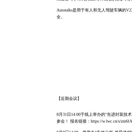
Autotalks是
用于有人和无人驾驶车辆的V
全。
【近期会议】
8月31日14:00于线上举办的“先进封
参会！ 报名链接：https://w.lwc.cn/s/zm6fA