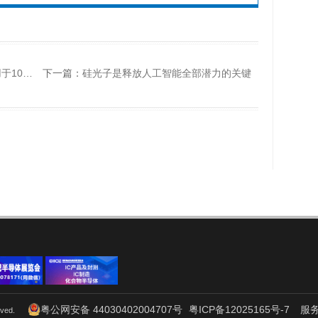
C转换器评估板
下一篇：
硅光子是释放人工智能全部潜力的关键
粤公网安备 44030402004707号
粤ICP备12025165号-7
服
served.