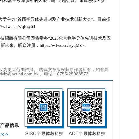
导体材料和器件故障诊断的火眼金睛”专题会议。诚邀您报名参
门大学主办“首届半导体先进封测产业技术创新大会”。目前招
c.cn/s/qEzy63
科技招商有限公司即将举办“2023化合物半导体先进技术及应
注册：https://w.lwc.cn/s/yqMZ7f
仅为更大范围传播。 转载文章版权归原作者所有，如有异
tintl.com.hk， 电话：0755-25988573