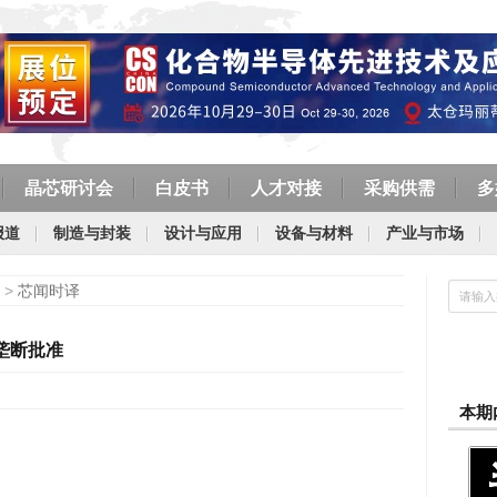
晶芯研讨会
白皮书
人才对接
采购供需
多
报道
制造与封装
设计与应用
设备与材料
产业与市场
>
芯闻时译
反垄断批准
本期