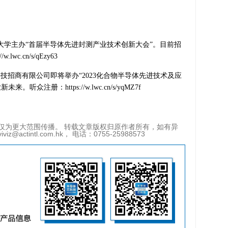
门大学主办“首届半导体先进封测产业技术创新大会”。目前招
c.cn/s/qEzy63
科技招商有限公司即将举办“2023化合物半导体先进技术及应
注册：https://w.lwc.cn/s/yqMZ7f
仅为更大范围传播。 转载文章版权归原作者所有，如有异
tintl.com.hk， 电话：0755-25988573