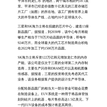
平泽市到龙仁市”的地区，两个城市相距约
18.5英
里。平泽市已经是价值数十亿美元的三星存储芯
片工厂（如图）的所在地。该工厂拥有世界上最
大的半导体生产线，占地约16个足球场大小。
三星和SK海力士将在拟建的芯片中心，
建造13座
新晶圆厂。据报道，到2030年，该中心每月将能
够生产相当于770万片硅晶圆的半导体，即每年
9240万片。
而
全球最大的代工芯片制造商台积电
在2022年加工了约1500万片晶圆。
SK海力士将斥资122万亿韩元增加龙仁市的内存
产能。该公司是仅次于三星的全球第二大内存制
造商，主要
生产闪存和DRAM芯片以及相机图像
传感器。据报道，三星的投资将优先考虑其代工
业务，该业务根据客户提供的设计生产半导体。
分配给新晶圆厂的相当大一部分资金可能会花费
在制造设备上。EUV系统是一种用于将晶体管蚀
刻到硅片上的机器，每片售价高达1.5亿美元。下
一代EUV设备的成本预计将是其两倍。