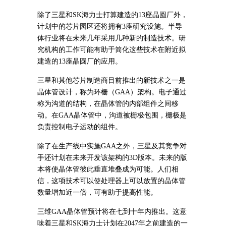
除了三星和SK海力士打算建造的13座晶圆厂外，
计划中的芯片园区还将拥有3座研究设施。半导
体行业将在未来几年采用几种新的制造技术。研
究机构的工作可能有助于简化这些技术在附近拟
建造的13座晶圆厂的
应用。
三星和其他芯片制造商目前推出的新技术之一是
晶体管设计，称为环栅（GAA）架构。电子通过
称为沟道的结构，
在晶体管的内部组件之间移
动。在GAA晶体管中，沟道被栅极包围，栅极是
负责控制电子运动的组件。
除了在生产线中实施GAA之外，三星及其竞争对
手还计划在未来开发该架构的3D版本。未来的版
本将使晶体管彼此垂直堆叠成为可能。人们相
信，这项技术可以使处理器上可以放置的晶体管
数量增加近一倍，可有助于提高性能。
三维GAA晶体管预计将在七到十年内推出。这意
味着三星和SK海力士计划在2047年之前建造的一