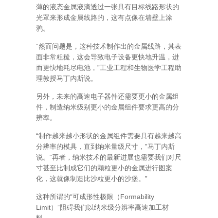
薄的液态金属液滴透过一张具有目标线路形状的
光罩来形成金属线路的，这有点像在墙壁上涂
鸦。
“然而问题是，这种技术制作出的金属线路，其表
面非常粗糙，这会导致电子设备更快地升温，进
而更快地耗尽电池，”工业工程和生物医学工程助
理教授马丁内斯说。
另外，未来的高速电子器件还需要更小的金属组
件，制造纳米级别更小的金属组件要求更高的分
辨率。
“制作越来越小形状的金属组件需要具有越来越高
分辨率的模具，直到纳米量级尺寸，”马丁内斯
说。“再者，纳米技术的最新进展也需要我们对尺
寸甚至比制成它们的颗粒更小的金属进行图案
化，这就像制造比沙粒更小的沙堡。”
这种所谓的“可成形性极限（Formability
Limit）”阻碍我们以纳米级分辨率高速加工材