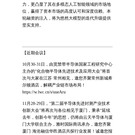
力，更凸显了其在多模态人工智能领域的市场地
位，赢得了资本市场的高度认可和深度信赖。本
轮融资的注入，将为悠然大模型的迭代升级提供
坚实支持。
【近期会议】
10月30-31日，由宽禁带半导体国家工程研究中心
主办的“化合物半导体先进技术及应用大会”将首
次与大家在江苏·常州相见，邀您齐聚常州新城希
尔顿酒店，解耦产业链市场布局！
https://w.lwc.cn/s/uueAru
11月28-29日，“第二届半导体先进封测产业技术
创新大会”将再次与各位相见于厦门，秉承“延续
去年，创新今年”的思想，仍将由云天半导体与厦
门大学联合主办，雅时国际商讯承办，邀您齐聚
厦门·海沧融信华邑酒店共探行业发展！诚邀您报