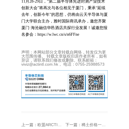
11月28-29日，“第二届半导体先进封测产业技术
创新大会”将再次与各位相见于厦门，秉承“延续
去年，创新今年”的思想，仍将由云天半导体与厦
门大学联合主办，雅时国际商讯承办，邀您齐聚
厦门·海沧融信华邑酒店共探行业发展！诚邀您报
名参会：https://w.lwc.cn/s/n6FFne
声明：本网站部分文章转载自网络，转发仅为更
大范围传播。 转载文章版权归原作者所有，如有
异议，请联系我们修改或删除。联系邮箱：
viviz@actintl.com.hk， 电话：0755-25988573
上一篇：
欧盟ARCTIC项目携手迈向量子处理器可扩展控制技术时代
下一篇：
稀土价格一年翻番！中国管制效果显著！