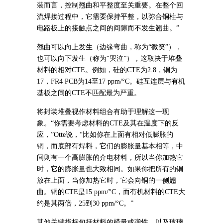
装而言，控制翘曲和平整度至关重要。在整个回
流焊接过程中，它需要保持平整，以弥合铜柱与
电路板上的接触点之间的间隙而不发生翘曲。”
翘曲可以向上发生（边缘弯曲，称为“微笑”），
也可以向下发生（称为“哭泣”），这取决于堆叠
材料的相对CTE。例如，硅的CTE为2.8，铜为
17，FR4 PCB为14至17 ppm/°C。硅互连层与有机
基板之间的CTE不匹配最为严重。
将封装堆叠视作材料组合有助于理解这一现
象。“你需要考虑材料的CTE及其在温度下的反
应，”Otte说，“比如你在上面有相对低膨胀的
铜，而底部有焊料，它们的膨胀量基本相等，中
间则有一个高膨胀的介电材料，所以当你加热它
时，它的膨胀量也大致相同。如果你把所有的铜
放在上面，当你加热它时，它会向铜的一侧翘
曲。铜的CTE是15 ppm/°C，而有机材料的CTE大
约是其两倍，25到30 ppm/°C。”
其他关键指标包括材料的模量或弹性，以及玻璃