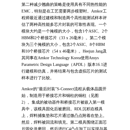
第二种减少翘曲的策略是使用具有不同热性能的
EMC，特别是在工艺需要两步模塑时。Amkor工
程师最近通过建模和制造两个高性能测试样本评
估了两种高性能多芯片封装的可靠性表现。一个
模块大约是一个掩模的大小，包含1个ASIC、2个
HBM和2个桥接芯片（33 x 26毫米）。第二个模
块为三个掩模的大小，包含2个ASIC、8个HBM
和10个桥接芯片（54 x 46毫米）。Heejun Jang及
其同事在Amkor Technology Korea使用Ansys
Parametric Design Language（APDL）版本16.1进
行建模和仿真，并将结果与包含虚拟芯片的测试
样本进行了比较。
Amkor的“最后封装”S-Connect流程从载体晶圆开
始，制造用于桥接芯片和铜柱的铜柱（见图
2）。集成的被动器件和桥接芯片被嵌入第一模
具中，该模具固化后被磨回。RDL沉积在模具
上，焊料捕集垫和芯片通过微凸点附着在垫上。
然后，焊料被回流和填充。第二模具围绕正面芯
片固化并磨回，然后进行C4凸点加工以实现与基