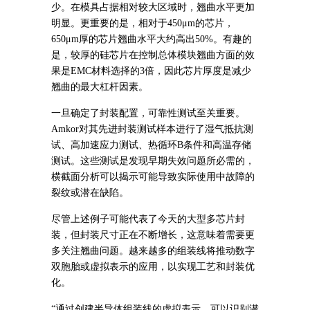
少。在模具占据相对较大区域时，翘曲水平更加
明显。更重要的是，相对于450μm的芯片，
650μm厚的芯片翘曲水平大约高出50%。有趣的
是，较厚的硅芯片在控制总体模块翘曲方面的效
果是EMC材料选择的3倍，因此芯片厚度是减少
翘曲的最大杠杆因素。
一旦确定了封装配置，可靠性测试至关重要。
Amkor对其先进封装测试样本进行了湿气抵抗测
试、高加速应力测试、热循环B条件和高温存储
测试。这些测试是发现早期失效问题所必需的，
横截面分析可以揭示可能导致实际使用中故障的
裂纹或潜在缺陷。
尽管上述例子可能代表了今天的大型多芯片封
装，但封装尺寸正在不断增长，这意味着需要更
多关注翘曲问题。越来越多的组装线将推动数字
双胞胎或虚拟表示的应用，以实现工艺和封装优
化。
“通过创建半导体组装线的虚拟表示，可以识别潜