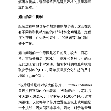
解潜在挑战，确保最终产品满足严格的质量和可
靠性标准。”
翘曲的发生机制
组装过程中包含多个加热和冷却步骤，这会在具
有不同热和机械性能的相邻材料之间引起一定程
度的变形。在先进封装中，100微米范围的翘曲
并不罕见。
翘曲问题的一个原因是芯片的尺寸较大，而芯
片、重新分布层（RDL）、基板和各种尺寸的凸
点的加工窗口非常紧凑。相邻材料的膨胀和收缩
取决于材料的CTE，即每度温度变化引起的尺寸
增加（ppm/°C）。
“芯片通常是相对较大的芯片，”Promex Industries
首席执行官Dick Otte表示，“例如iPad中，芯片尺
寸为20 x 30毫米，可能有多达10,000个I/O，通常
为铜柱。仅仅将单个芯片放置在基板上就可能是
一个挑战，因为间距非常小。因此，对于这些组