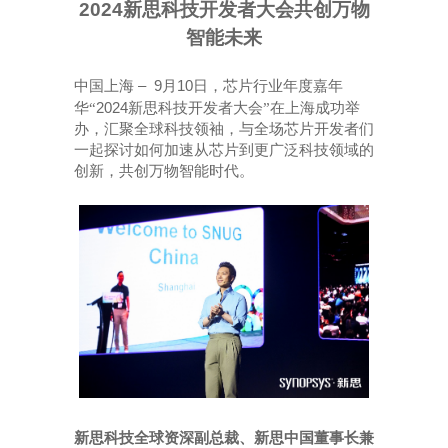
2024
新思科技开发者大会
共创
万物
智能
未来
–
9
10
中国上海
月
日，芯片行业年度嘉年
2024
华“
新思科技开发者大会”在上海成功举
办，汇聚全球科技领袖，与全场芯片开发者们
一起探讨如何加速从芯片到更广泛科技领域的
创新，共创万物智能时代。
新思科技全球资深副总裁、新思中国董事长兼