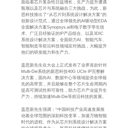
面临着芯片复杂性日益增长，生产力提升遭遇
瓶颈以及芯片与系统融合三大挑战，为此，新
思科技推出了
“从芯片到系统设计解决方案”的
AI
EDA
创新设计范式，通过全球领先的
驱动型
Synopsys.ai
全面解决方案
和电子数字孪生技
IP
3DIC
术、广泛且经验证的
产品组合、以及
AI
系统设计解决方案，全面助力
、智能汽车、
智能制造等前沿科技领域应对挑战，大幅提升
他们的研发能力和生产力。
盖思新先生在大会上正式发布了业界首款针对
Multi-Die
40G UCIe IP
系统的新思科技
完整解
AI
决方案，面向
、数据中心等领域提供全球领
先的高带宽，并且能够在整个芯片生命周期内
提高可测试性和可靠性，助力芯片产业提升生
Multi-Die
产力，持续加速
等前沿科技的发展。
盖思新先生强调：
“中国科技产业高速发展推
动着全球范围的深刻科技变革，加速万物智能
时代的进程。作为从芯片到系统设计解决方案