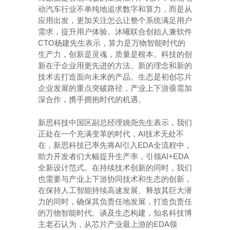
动汽车行业不单纯地追求数字和算力，而是从
应用出发，更加关注怎么让整个系统满足用户
需求，提升用户体验。沐曦联合创始人兼软件
CTO
杨建先生表示，算力是万物智能时代的
生产力，创新是灵魂，质量是根本。科技的创
新在于企业用更先进的方法、新的理念和新的
技术去打造面向未来的产品。生态是初创芯片
企业发展的重点突破路径，产业上下游亟需加
深合作，携手拥抱时代的机遇。
新思科技中国区副总经理姚尧先生表示，我们
AI
正处在一个充满变革的时代，
技术无处不
AI
EDA
在，新思科技已率先将
引入
全流程中，
AI+EDA
助力开发者们大幅提升生产率，引领
全新设计范式。在持续技术创新的同时，我们
也需要与产业上下游协同技术和生态的创新，
在保持人工智能持续高速发展、释放其巨大潜
力的同时，确保其负责任地发展，打造负责任
的万物智能时代。谈及生态构建，知名科技博
EDA
主老石认为，从芯片产业最上游的
领