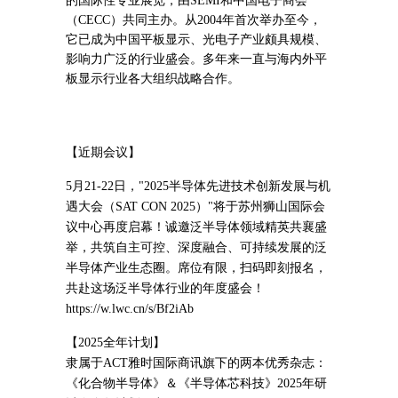
的国际性专业展览，由SEMI和中国电子商会
（CECC）共同主办。从2004年首次举办至今，
它已成为中国平板显示、光电子产业颇具规模、
影响力广泛的行业盛会。多年来一直与海内外平
板显示行业各大组织战略合作。
【近期会议】
5月21-22日，"2025半导体先进技术创新发展与机
遇大会（SAT CON 2025）"将于苏州狮山国际会
议中心再度启幕！诚邀泛半导体领域精英共襄盛
举，共筑自主可控、深度融合、可持续发展的泛
半导体产业生态圈。席位有限，扫码即刻报名，
共赴这场泛半导体行业的年度盛会！
https://w.lwc.cn/s/Bf2iAb
【2025全年计划】
隶属于ACT雅时国际商讯旗下的两本优秀杂志：
《化合物半导体》＆《半导体芯科技》2025年研