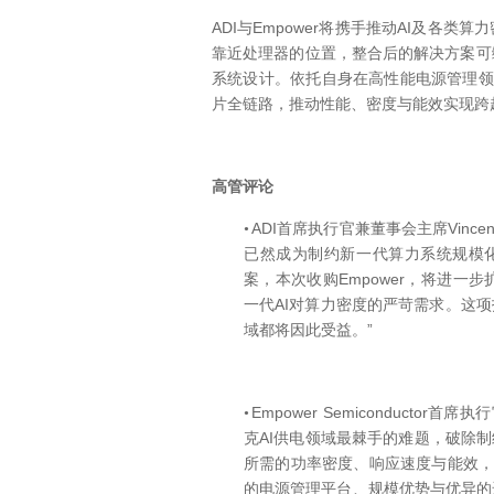
ADI
Empower
AI
与
将携手推动
及各类算力
靠近处理器的位置，整合后的解决方案可
系统设计。依托自身在高性能电源管理领
片全链路，推动性能、密度与能效实现跨
高管评论
ADI
Vince
•
首席执行官兼董事会主席
已然成为制约新一代算力系统规模
Empower
案，本次收购
，将进一步
AI
一代
对算力密度的严苛需求。这项
”
域都将因此受益。
Empower Semiconductor
•
首席执行
AI
克
供电领域最棘手的难题，破除制
所需的功率密度、响应速度与能效
的电源管理平台、规模优势与优异的