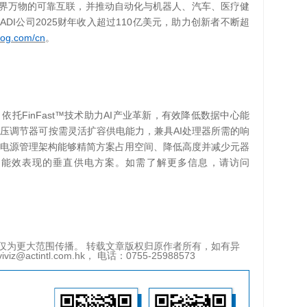
界万物的可靠互联，并推动自动化与机器人、汽车、医疗健
ADI
2025
110
。
公司
财年收入超过
亿美元，助力创新者不断超
og.com/cn
。
FinFast™
AI
，依托
技术助力
产业革新，有效降低数据中心能
AI
电压调节器可按需灵活扩容供电能力，兼具
处理器所需的响
电源管理架构能够精简方案占用空间、降低高度并减少元器
异能效表现的垂直供电方案。如需了解更多信息，请访问
仅为更大范围传播。 转载文章版权归原作者所有，如有异
tintl.com.hk， 电话：0755-25988573