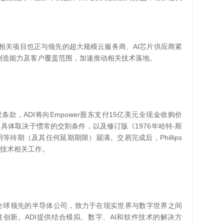
AI
相关项目也正与领先的超大规模云服务商、
芯片供应商紧
制造能力及客户覆盖范围，加速推动相关技术落地。
ADI
Empower
15
议条款，
将向
股东支付
亿美元全现金收购价
1976
-
，具体取决于惯常的交割条件，以及修订版《
年哈特
斯
Phillips
用等待期（及其任何延期期限）届满。交易完成后，
技术相关工作。
全球领先的半导体公司
，
致力于在现实世界与数字世界之间
ADI
AI
性创新。
提供结合模拟、数字、
和软件技术的解决方