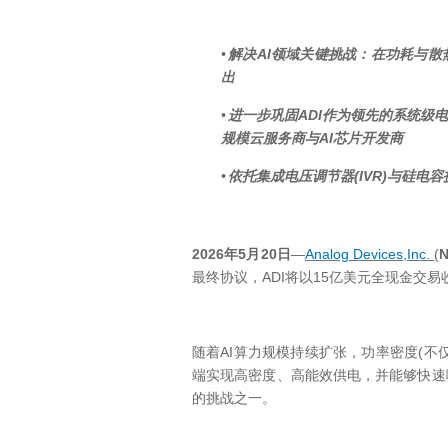
AI
•
解决
领域关键挑战：在功耗与散
出
ADI
•
进一步巩固
作为领先的系统级电
AI
规模云服务商与
芯片开发商
(IVR)
•
依托集成电压调节器
与硅电容
2026
5
20
—
Analog Devices,Inc.
(
N
年
月
日
ADI
15
最终协议，
将以
亿美元全现金交易
AI
(
随着
算力规模持续扩张，功率密度
不
端实现高密度、高能效供电，并能够快速
的挑战之一。