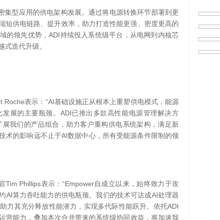
密集型应用的供电架构发展。通过将电源转换环节部署到更
缩短供电链路、提升效率，助力打造性能更强、密度更高的
ADI
域的领先优势，
持续投入系统级平台，从电网到内核芯
越式迭代升级。
nt Roche
“AI
表示：
基础设施正从根本上重塑供电模式，能源
ADI
化发展的主要瓶颈。
已推出多款高性能电源管理解决方
扩展我们的产品组合，助力客户重构供电系统架构，满足新
AI
技术的影响远不止于
数据中心，所有受能源条件限制的领
Tim Phillips
“Empower
官
表示：
自成立以来，始终致力于攻
AI
AI
约
算力吞吐能力的供电瓶颈。我们的技术可达成
处理器
ADI
，助力其充分释放性能潜力，实现多代际性能跃升。依托
运营能力，叠加本次合并带来的系统级协同效益，将加速我