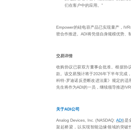
”
们在客户中的应用。
Empower
IVR
的硅电容产品已实现量产，
ADI
密合作推进。
将凭借自身规模优势、
交易详情
收购协议已获双方董事会批准。根据协
2026
款。该交易预计将于
年下半年完成
-
科特
罗迪诺反垄断改进法案》规定的适
ADI
IVR
先生将作为
的一员，继续领导推进
ADI
关于
公司
Analog Devices, Inc. (NASDAQ:
ADI
)
是
架起桥梁
，
以实现智能边缘领域的突破