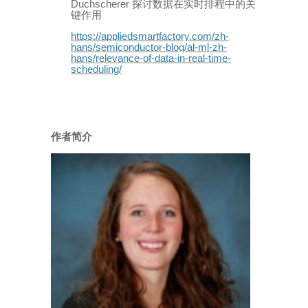
Duchscherer
探讨数据在实时排程中的关
键作用
https://appliedsmartfactory.com/zh-
hans/semiconductor-blog/al-ml-zh-
hans/relevance-of-data-in-real-time-
scheduling/
作者简介