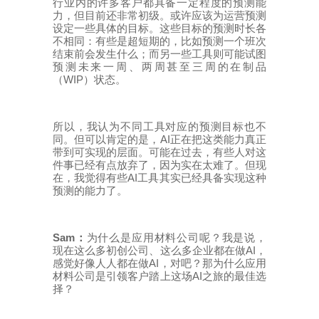
行业内的许多客户都具备一定程度的预测能
力，但目前还非常初级。或许应该为运营预测
设定一些具体的目标。这些目标的预测时长各
不相同：有些是超短期的，比如预测一个班次
结束前会发生什么；而另一些工具则可能试图
预测未来一周、两周甚至三周的在制品
WIP
（
）状态。
所以，我认为不同工具对应的预测目标也不
AI
同。但可以肯定的是，
正在把这类能力真正
带到可实现的层面。可能在过去，有些人对这
件事已经有点放弃了，因为实在太难了。但现
AI
在，我觉得有些
工具其实已经具备实现这种
预测的能力了。
Sam
：
为什么是应用材料公司呢？我是说，
AI
现在这么多初创公司、这么多企业都在做
，
AI
感觉好像人人都在做
，对吧？那为什么应用
AI
材料公司是引领客户踏上这场
之旅的最佳选
择？