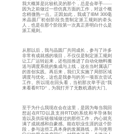
我大概算是比较机灵的那个，总是会举手——
因为之前做过一些仿真方面的工作，对这个概
IBM 300
念稍微熟一点。正因如此，我成了
毫
米晶圆厂初创阶段负责制定派工规则的牵头
人，也是在那个阶段第一次真正弄明白什么是
派工规则。
从那以后，我与晶圆厂共同成长，参与了许多
非常有成就感的项目，不仅仅是制定派工规则
让工厂运转起来，还包括推进了自动化物料搬
送与调度系统的集成与上线，这在当时属该厂
的首创实践。再后来，我们又实施了局部区域
调度与优化，这也是我参与的另一项首次尝试
工作。所以现在回头看，当初那次举手说
“我
RTD
来看看
”，为我打开了无数机遇的大门。
至于为什么我现在会在这里，是因为每当我回
RTD
RTD
想起在
以及支持
的系统和半导体制
造以及供应链领域做过的那些工作，内心就充
满了成就感和自豪感。能在职业生涯的这个阶
段，参与这些工具本身的发展路线，并与使用