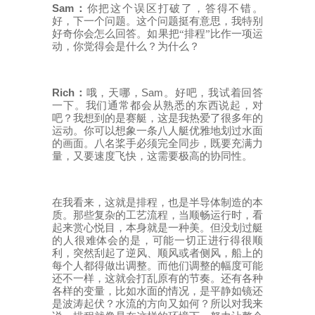
Sam
：
你把这个误区打破了，答得不错。
好，下一个问题。这个问题挺有意思，我特别
好奇你会怎么回答。如果把
“排程”比作一项运
动，你觉得会是什么？为什么？
Rich
Sam
：
哦，天哪，
。好吧，我试着回答
一下。我们通常都会从熟悉的东西说起，对
吧？我想到的是赛艇，这是我热爱了很多年的
运动。你可以想象一条八人艇优雅地划过水面
的画面。八名桨手必须完全同步，既要充满力
量，又要速度飞快，这需要极高的协同性。
在我看来，这就是排程，也是半导体制造的本
质。那些复杂的工艺流程，当顺畅运行时，看
起来赏心悦目，本身就是一种美。但没划过艇
的人很难体会的是，可能一切正进行得很顺
利，突然刮起了逆风、顺风或者侧风，船上的
每个人都得做出调整。而他们调整的幅度可能
还不一样，这就会打乱原有的节奏。还有各种
各样的变量，比如水面的情况，是平静如镜还
是波涛起伏？水流的方向又如何？所以对我来