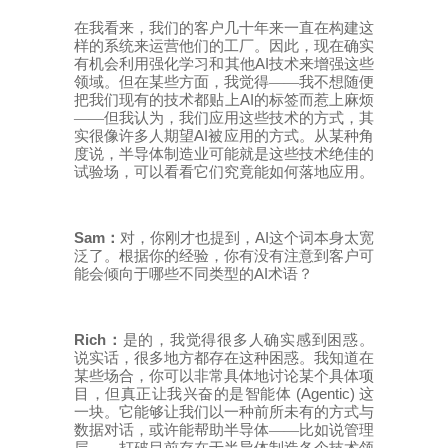
在我看来，我们的客户几十年来一直在构建这
样的系统来运营他们的工厂。因此，现在确实
AI
有机会利用强化学习和其他
技术来增强这些
领域。但在某些方面，我觉得——我不想随便
AI
把我们现有的技术都贴上
的标签而惹上麻烦
——但我认为，我们应用这些技术的方式，其
AI
实很像许多人期望
被应用的方式。从某种角
度说，半导体制造业可能就是这些技术绝佳的
试验场，可以看看它们究竟能如何落地应用。
Sam
AI
：
对，你刚才也提到，
这个词本身太宽
泛了。根据你的经验，你有没有注意到客户可
AI
能会倾向于哪些不同类型的
术语？
Rich
：
是的，我觉得很多人确实感到困惑。
说实话，很多地方都存在这种困惑。我知道在
某些场合，你可以非常具体地讨论某个具体项
(Agentic)
目，但真正让我兴奋的是智能体
这
一块。它能够让我们以一种前所未有的方式与
数据对话，或许能帮助半导体——比如说管理