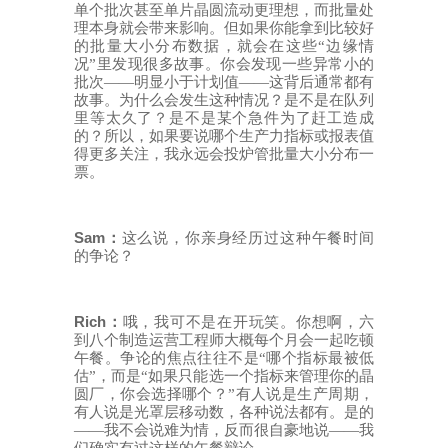
单个批次甚至单片晶圆流动更理想，而批量处
理本身就会带来影响。但如果你能拿到比较好
的批量大小分布数据，就会在这些“边缘情
况”里发现很多故事。你会发现一些异常小的
批次——明显小于计划值——这背后通常都有
故事。为什么会发生这种情况？是不是在队列
里等太久了？是不是某个急件为了赶工造成
的？所以，如果要说哪个生产力指标或报表值
得更多关注，我永远会投炉管批量大小分布一
票。
Sam
：
这么说，你亲身经历过这种午餐时间
的争论？
Rich
：
哦，我可不是在开玩笑。你想啊，六
到八个制造运营工程师大概每个月会一起吃顿
午餐。争论的焦点往往不
是
“哪个指标最被低
估”
，而是
“如果只能选一个指标来管理你的晶
圆厂，你会选择哪个？”有人说是生产周期，
有人说是光罩层移动数，各种说法都有。是的
——我不会说难为情，反而很自豪地说——我