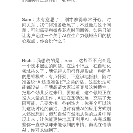
们确实有过这样的午餐辩论。
Sam
：
太有意思了，刚才聊得非常开心。时
间关系，我们得准备收尾了，不过最后这个问
题，可能需要稍微多花点时间回答。如果只能
AI
让客户记住一个关于
在生产力领域应用的核
心观点，你会说什么？
Rich
Sam
：
我想说的是，
，这甚至不完全是
一个技术层面的问题。在这个行业，在自动化
领域待久了，我觉得人们很容易形成一种固有
的思维模式：有点怀疑、下意识地抵触、随时
AI
准
备说
“
还没准备
好
”之类
的话。这些说法可
能都没错，但我想请大家试着克服这种惯性，
把那个劲儿反过来用。要知道，这个领域正在
AI
投入大量的工作，
正在蓬勃发展，充满了无
限可能。只要发挥一些创造力，你完全可以站
AI
到这场讨论的前沿。也许有些
的应用方式别
人还没想到，但却自然而然地从你的业务中浮
AI
现出来，让你能更快地真正利用
，去完成那
些你一直想做却未能做到的事情。而现在借助
AI
，你可以做到了。