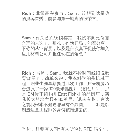
Rich
Sam
：
非常高兴参与，
。没想到这是你
的播客首秀，能参与第一期真的很荣幸。
Sam
：
作为首次访谈嘉宾，我找不到比你更
合适的人选了。那么，作为开场，能否分享一
下你的从业背景，以及是什么真正促使你加入
应用材料公司并担任现在的角色？
Rich
Sam
：
当然，
。我就不按时间线细说教
育背景了，简单来说，我本科学的是机械工
程。职业生涯早期换过几次工作，后来机缘巧
300
合进入了一家
毫米晶圆厂（初创厂）。那
IBM
East Fishkill
是
位于纽约州
的晶圆厂，离
80
我长大的地方只有
英里。说来有趣，在这
之前我根本不知道那里有个晶圆厂——我是以
制造运营工程师的身份被招进去的。
RTD
当时，只要有人问
“有人听说过
吗？”，