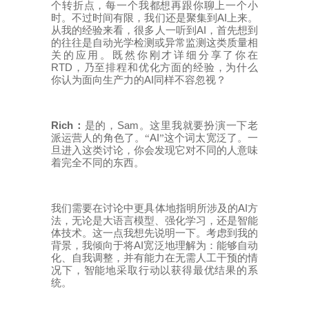
个转折点，每一个我都想再跟你聊上一个小
AI
时。不过时间有限，我们还是聚集到
上来。
AI
从我的经验来看，很多人一听到
，首先想到
的往往是自动光学检测或异常监测这类质量相
关的应用。既然你刚才详细分享了你在
RTD
，乃至排程和优化方面的经验，为什么
AI
你认为面向生产力的
同样不容忽视？
Rich
Sam
：
是的，
。这里我就要扮演一下老
AI
派运营人的角色了。“
”这个词太宽泛了。一
旦进入这类讨论，你会发现它对不同的人意味
着完全不同的东西。
AI
我们需要在讨论中更具体地指明所涉及的
方
法，无论是大语言模型、强化学习，还是智能
体技术。这一点我想先说明一下。考虑到我的
AI
背景，我倾向于将
宽泛地理解为：能够自动
化、自我调整，并有能力在无需人工干预的情
况下，智能地采取行动以获得最优结果的系
统。