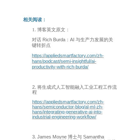
相关阅读：
1.
博客英文原文：
Rich Burda
AI
对话
：
与生产力发展的关
键转折点
https://appliedsmartfactory.com/zh-
hans/podcast/semi-insightful/ai-
productivity-with-rich-burda/
2.
将生成式人工智能融入工业工程工作流
程
https://appliedsmartfactory.com/zh-
hans/semiconductor-blog/al-ml-zh-
hans/integrating-generative-ai-into-
industrial-engineering-workflow/
3.
James Moyne
Samantha
博士与