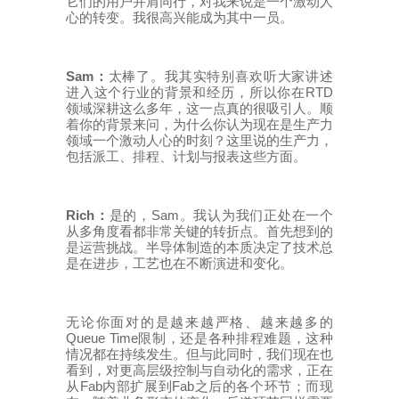
它们的用户并肩同行，对我来说是一个激动人
心的转变。我很高兴能成为其中一员。
Sam
：
太棒了。我其实特别喜欢听大家讲述
RTD
进入这个行业的背景和经历，所以你在
领域深耕这么多年，这一点真的很吸引人。顺
着你的背景来问，为什么你认为现在是生产力
领域一个激动人心的时刻？这里说的生产力，
包括派工、排程、计划与报表这些方面。
Rich
Sam
：
是的，
。我认为我们正处在一个
从多角度看都非常关键的转折点。首先想到的
是运营挑战。半导体制造的本质决定了技术总
是在进步，工艺也在不断演进和变化。
无论你面对的是越来越严格、越来越多的
Queue Time
限制，还是各种排程难题，这种
情况都在持续发生。但与此同时，我们现在也
看到，对更高层级控制与自动化的需求，正在
Fab
Fab
从
内部扩展到
之后的各个环节；而现