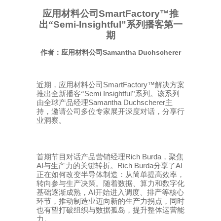
应用材料公司
SmartFactory™
推
出
“
Semi-Insightful”
系
列
播客第一
期
Samantha Duchscherer
作者：应用材料公司
SmartFactory™
近期，应用材料公司
解决方案
Semi Insightful
推出全新播客
“
”
系列。该系列
Samantha Duchscherer
由全球产品经理
主
持，邀请公司多位专家展开深度对话，分享行
业洞察。
Rich Burda
首期节目对话产品营销经理
，聚焦
AI
Rich Burda
AI
与生产力的关键转折。
分享了
正在如何改变半导体制造：从简单提高效率，
转向参与生产决策。随着数据、算力和数字化
AI
基础逐渐成熟，
开始进入调度、排产等核心
环节，推动制造业迈向新的生产力拐点，同时
也有望打破组织与数据孤岛，提升整体运营能
力。