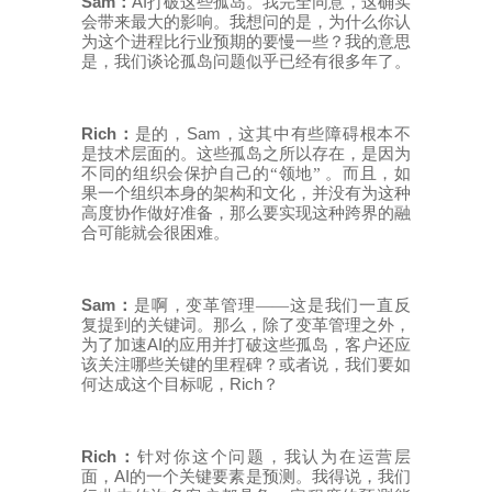
Sam
AI
：
打破这些孤岛。我完全同意，这确实
会带来最大的影响。我想问的是，为什么你认
为这个进程比行业预期的要慢一些？我的意思
是，我们谈论孤岛问题似乎已经有很多年了。
Rich
Sam
：
是的，
，这其中有些障碍根本不
是技术层面的。这些孤岛之所以存在，是因为
不同的组织会保护自己的“领地”
。而且，如
果一个组织本身的架构和文化，并没有为这种
高度协作做好准备，那么要实现这种跨界的融
合可能就会很困难。
Sam
：
是啊，变革管理
——这是我们一直反
复提到的关键词。那么，除了变革管理之外，
AI
为了加速
的应用并打破这些孤岛，客户还应
该关注哪些关键的里程碑？或者说，我们要如
Rich
何达成这个目标呢，
？
Rich
：
针对你这个问题，我认为在运营层
AI
面，
的一个关键要素是预测。我得说，我们