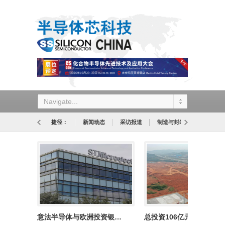
Navigate...
捷径：
新闻动态
采访报道
制造与封装
设计与应
意法半导体与欧洲投资银…
总投资106亿元，先导集