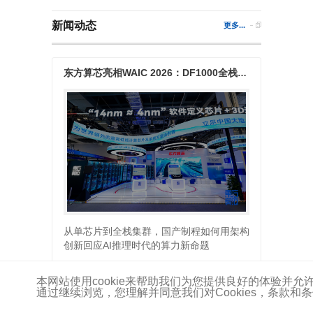
新闻动态
更多...
东方算芯亮相WAIC 2026：DF1000全栈算力矩阵，以软件定义近存计算探索产业新路径
从单芯片到全栈集群，国产制程如何用架构
创新回应AI推理时代的算力新命题
本网站使用cookie来帮助我们为您提供良好的体验并
2026-07-29
通过继续浏览，您理解并同意我们对Cookies，条款和