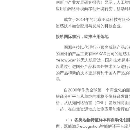
创新与产业发展研究报告》显示，人工智
应用由网络环境向移动环境转变，移动环
成立于2014年的北京图源科技有限公
遥感技术融合应用与发展的科技企业。
接轨国际前沿，助推应用落地
图源科技以代理行业顶尖成熟产品起
的国外的产品主要有MAXAR公司的遥感卫星数据、
YellowScan的无人机雷达，国外技
以通过引进国外产品和国外技术团队进行
的产品和新的技术更加有利于国内产品的
品。
自2000年作为全球第一个商业化的面
解译分析平台从单纯的栅格图像解译发展
析，从认知网络语言（CNL）发展到将面
一起，在自然资源动态监测应用能发挥如
（1）
各类地物特征样本库自动化创
库，既能满足eCognition智能解译平