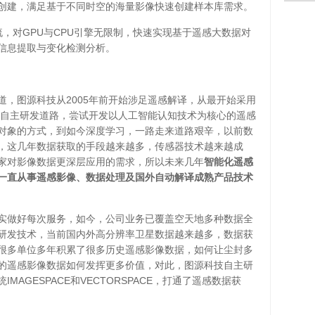
创建，满足基于不同时空的海量影像快速创建样本库需求。
，对GPU与CPU引擎无限制，快速实现基于遥感大数据对
信息提取与变化检测分析。
道，图源科技从2005年前开始涉足遥感解译，从最开始采用
始走自主研发道路，尝试开发以人工智能认知技术为核心的遥感
对象的方式，到如今深度学习，一路走来道路艰辛，以前数
，这几年数据获取的手段越来越多，传感器技术越来越成
家对影像数据更深层应用的需求，所以未来几年
智能化遥感
一直从事遥感影像、数据处理及国外自动解译成熟产品技术
实做好每次服务，如今，公司业务已覆盖空天地多种数据全
研发技术，当前国内外高分辨率卫星数据越来越多，数据获
很多单位多年积累了很多历史遥感影像数据，如何让尘封多
的遥感影像数据如何发挥更多价值，对此，图源科技自主研
AGESPACE和VECTORSPACE，打通了遥感数据获