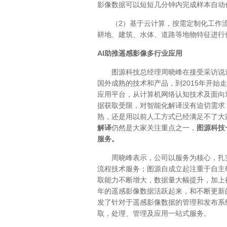
影像数据可以短短几分钟内完成样本自动
（2）基于云计算，按需定制化工作流
耕地、建筑、水体、道路等地物特征进行
AI助推遥感影像多行业应用
图源科技总经理周晓峰在接受采访说
国外成熟的技术和产品，到2015年开
应用平台，从计算机网络认知技术及面向
据获取受限，对智能化解译没有迫切需求
熟，还是用以前人工方式已经满足不了大
解译
仍然是大家关注重点之一，
图源科技
服务。
周晓峰表示，公司以服务为核心，扎
流程技术服务；图源自成立起注重于自主
取能力不断增大，数据量大幅提升，加上
年的遥感影像数据活跃起来，和不断更新
发了针对于遥感影像数据的管理和发布系统IM
取，处理、管理及应用一站式服务。