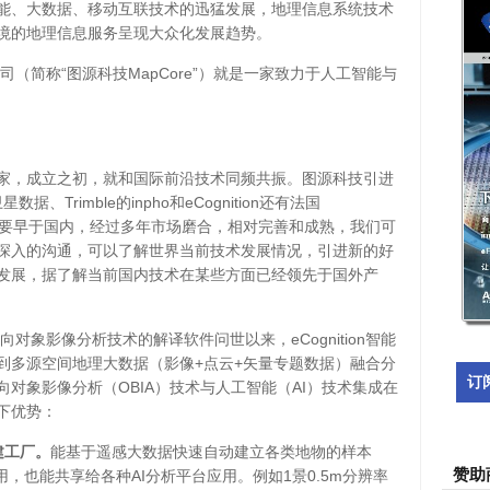
能、大数据、移动互联技术的迅猛发展，地理信息系统技术
境的地理信息服务呈现大众化发展趋势。
司（简称“图源科技MapCore”）就是一家致力于人工智能与
家，成立之初，就和国际前沿技术同频共振。图源科技引进
Trimble的inpho和eCognition还有法国
术起步要早于国内，经过多年市场磨合，相对完善和成熟，我们可
深入的沟通，可以了解世界当前技术发展情况，引进新的好
发展，据了解当前国内技术在某些方面已经领先于国外产
向对象影像分析技术的解译软件问世以来，eCognition智能
到多源空间地理大数据（影像+点云+矢量专题数据）融合分
订
向对象影像分析（OBIA）技术与人工智能（AI）技术集成在
下优势：
建工厂。
能基于遥感大数据快速自动建立各类地物的样本
赞助
台应用，也能共享给各种AI分析平台应用。例如1景0.5m分辨率