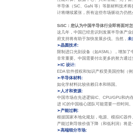
半导体（SiC、GaN 等）等新材料技术将
计将继续紧张，所有这些市场驱动力仍然会
SiSC
：您认为中国半导体行业即将面对怎
这几年，中国已经意识到发展半导体产业
府支持将有助于加快发展步伐。当然，
未
➣晶圆技术:
限制进口光刻设备（如ASML），增加了
非常重要。中国需要付出更多的努力通过先
➣IC 设计:
EDA 软件授权和知识产权受美国控制（例如 Cade
➣半导体材料:
如化学材料比较依赖日本和韩国。
➣人才和资源:
中国市场在先进逻辑IC、CPU/GPU
进 IC的中国核心团队可能需要一些时间。
➣产能过剩:
根据国家本地化规划，电源、模拟IC器
产能过剩导致价值下降（和低利润）将是
➣高端细分市场: