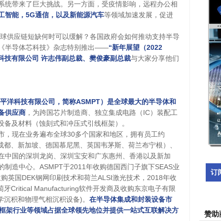
系统带来了巨大挑战。另一方面，受疫情影响，远程办公相
工智能，5G通信，以及新能源汽车
等领域加速发展，促进
？全球供应链短缺何时可以缓解？各国政府会如何推动支持半导
《半导体芯科技》杂志特别推出——
“新年展望（2022
洋科技有限公司 许志伟副总裁、樊俊豪副总裁
与大家分享他们
td.（ASM太平洋科技有限公司，简称ASMPT）是全球最大的半导体和
备供应商
，为跨国芯片制造商、独立集成电路（IC）装配工
配设备及材料（蚀刻式和冲压式引线框架）。
香港上市，现在业务遍布全球30多个国家和地区，拥有员工约
国成都、新加坡、德国慕尼黑、英国韦茅斯、荷兰布宁根）、
在中国的深圳龙岗、深圳宝安和广东惠州、香港以及新加
造中心。ASMPT于2011年收购德国西门子旗下SEAS业
订
购英国DEK钢网印刷技术和荷兰ALSI激光技术，2018年收
itical Manufacturing软件开发商及收购东京电子有限
有电化学沉积和物理气相沉积设备)。
在半导体集成和封装设备市
线框架行业等领域占据全球领先地位并提供一站式互联解决方
赞助