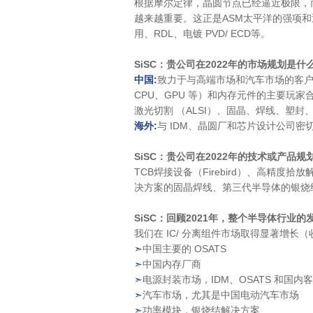
根据摩尔定律，晶圆节点已经逼近极限，而
越来越重要。这正是ASM太平洋的强项和近
用、RDL、电镀 PVD/ ECD等。
SiSC：
贵公司在2022年的市场规划是什
中国:
致力于与高端市场和汽车市场的客户一
CPU、GPU 等）和内存元件的主要玩家合作，
激光切割 （ALSI）、固晶、焊线、塑封
海外:
与 IDM、晶圆厂和芯片设计公司密
SiSC：
贵公司在2022年的技术或产品规
TCB焊接设备（Firebird）、高精度拾放
决方案的固晶焊线、第三代半导体的银烧结
Si
SC：回顾2021年，整个半导体行业
我们在 IC/ 分离组件市场取得显著增
➣
中国主要的 OSATS
➣
中国内存厂商
➣
电源封装市场，IDM、OSATS 和国内
➣
汽车市场，尤其是中国电动汽车市场
➣
功率模块，银烧结解决方案