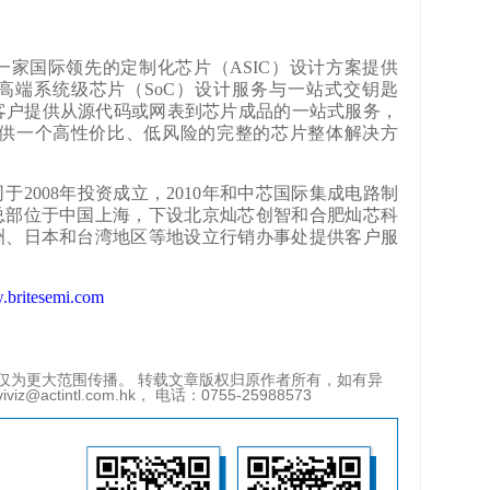
一家国际领先的定制化芯片（
ASIC
）设计方案提供
高端系统级芯片（
SoC
）设计服务与一站式交钥匙
客户提供从源代码或网表到芯片成品的一站式服务，
供一个高性价比、低风险的完整的芯片整体解决方
司于
2008
年投资成立，
2010
年和中芯国际集成电路制
总部位于中国上海，下设北京灿芯创智和合肥灿芯科
洲、日本和台湾地区等地设立行销办事处提供客户服
britesemi.com
仅为更大范围传播。 转载文章版权归原作者所有，如有异
tintl.com.hk， 电话：0755-25988573