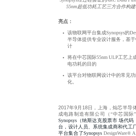
55nm
超低功耗工艺三方合作构建
亮点：
该物联网平台集成
Synopsys
的
De
半导体提供专业设计服务，基于
计
将在中芯国际
55nm ULP
工艺上
电功耗的目的
该平台对物联网设计中的常见功
化。
2017
年
9
月
18
日，上海，
灿芯半导
成电路制造有限公司（“中芯国际
Synopsys
（纳斯达克股票市
场代码
台，设计人员、系统集成商和代工
平台集合了
Synopsys
DesignWare® A