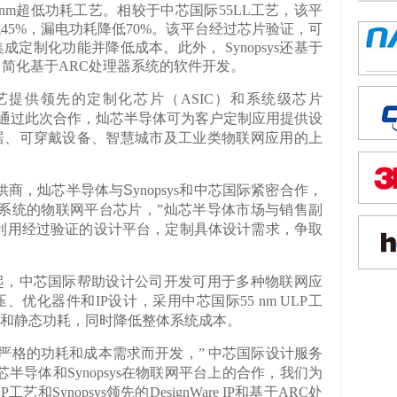
nm
超低功耗工艺。
相较于中芯国际
55LL
工艺，该平
低
45%
，漏电功耗降低
70%
。该平台经过芯片验证，可
集成定制化功能并降低成本。
此外，
Synopsys
还基于
，简化基于
ARC
处理器系统的软件开发。
艺提供领先的
定制化芯片（
ASIC
）和系统级芯片
通过此次合作，灿芯半导体可为客户定制应用提供设
居、可穿戴设备、智慧城市及工业类物联网应用的上
供商，灿芯半导体与
S
ynopsys
和中芯国际紧密合作，
系统的物联网平台芯片
，
”灿芯半导体市场与销售副
利用经过验证的设计平台，定制具体设计需求，争取
起，中芯国际帮助设计公司开发可用于多种物联网应
压、优化器件和
IP
设计，采用中芯国际
55 nm ULP
工
和静态功耗，同时降低整体系统成本。
严格的功耗和成本需求而开发，”
中芯国际设计服务
芯半导体和
Synopsys
在物联网平台上的合作，我们为
LP
工艺和
Synopsys
领先的
DesignWare IP
和基于
ARC
处