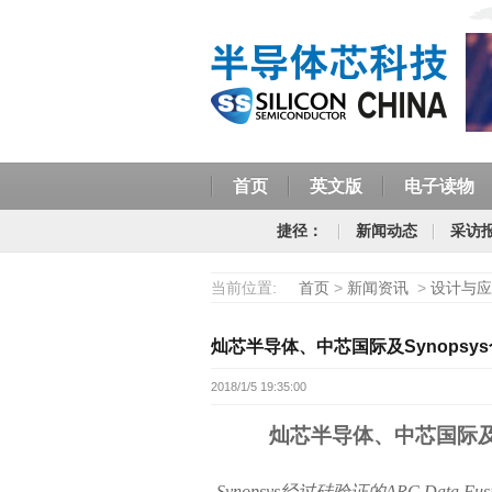
首页
英文版
电子读物
捷径：
新闻动态
采访
当前位置:
首页
>
新闻资讯
>
设计与应
灿芯半导体、中芯国际及Synops
2018/1/5 19:35:00
灿芯半导体、中芯国际
Synopsys
经过
硅验证的
ARC Data Fusi