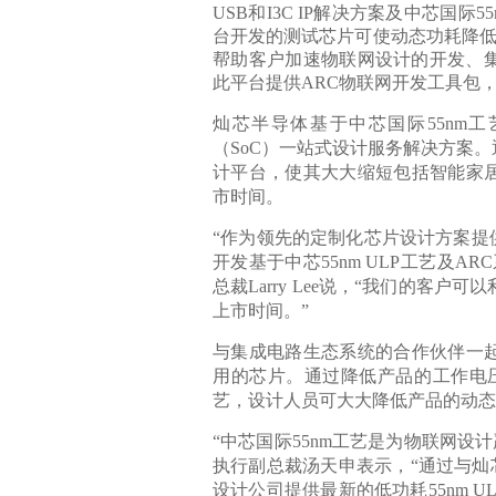
USB
和
I3C IP
解决方案及中芯国际
55
台开发的测试芯片可使动态功耗降
帮助客户加速物联网设计的开发、
此平台提供
ARC
物联网开发工具包
灿芯半导体基于中芯国际
55nm
工
（
SoC
）
一站式设计服务解决方案。
计平台，使其大大缩短包括智能家
市时间。
“作为
领先的定制化芯片设计方案提
开发基于中芯
55nm ULP
工艺及
ARC
总裁
Larry Lee
说，“我们的客户可以
上市时间。”
与集成电路生态系统的合作伙伴一
用的芯片。通过降低产品的工作电
艺，设计人员可大大降低产品的动态
“中芯国际
55nm
工艺是为物联网设计
执行副总裁汤天申表示，“通过与灿
设计公司提供最新的低功耗
55nm U