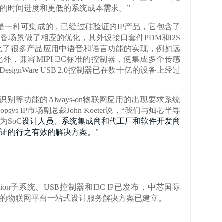
的时间进度和更低的系统成本需求。”
是一种可集成的，已经过硅验证的
IP
产品，它包含了
设备场景做了相应的优化，其外设接口套件
PDM
和
I2S
化了很多产品应用中语音和语言功能的实现，例如远
此外，兼容
MIPI I3C
标准的控制器，使集成多个传感
DesignWare USB 2.0
控制器已在数十亿的设备上经过
音识别等功能的
Always-on
物联网应用的出现要求系统
opsys IP
市场副总裁
John Koeter
说，“我们与灿芯半导
为
SoC
设计人员、系统集成商和代工厂和软件开发商
证的行之有效的解决方案。
”
ion
子系统、
USB
控制器和
I3C IP
已发布，中芯国际
的物联网平台一站式设计服务解决方案已建立。