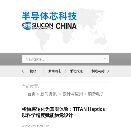
Navigate...
捷径：
新闻动态
采访报道
制造与封装
设计与应
当前位置:
首页
>
新闻资讯
>
设计与应用
>
消费电子
将触感转化为真实体验：TITAN Haptics
以科学精度赋能触觉设计
2025/9/29 15:03:12