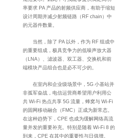
率要求
PA
产品的射频供应商，有助于缩短
设计周期并减少射频链路（
RF chain
）中
的元器件数量。
当然，除了
PA
以外，作为
RF
组成中
的重要组成，极具竞争力的低噪声放大器
（
LNA
）、滤波器、双工器、交换机和前
端模块产品组合也是必不可少的。
在室内和企业级场景中，
5G
小基站并
非孤军奋战，电信运营商希望用户利用公
共
Wi-Fi
热点共享
5G
流量，蜂窝与
Wi-Fi
的固网移动融合（
FMC
）正成为新常态。
在这种趋势下，
CPE
也成为缓解网络高流
量并发的重要补充。特别是随着
Wi-Fi 8
的
到来，
CPE
在其中的重要性与日俱增。