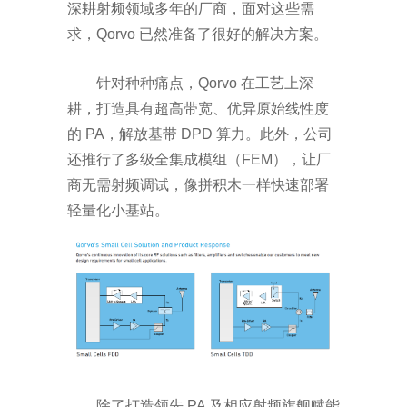
深耕射频领域多年的厂商，面对这些需
求，
Qorvo
已然准备了很好的解决方案。
针对种种
痛点
，
Qorvo
在工艺上深
耕，打造具有
超
高
带宽
、
优异原始线性度
的
PA
，
解放基带
DPD
算力。此外，
公司
还推行了
多级全集成模组（
FEM
），让厂
商无需射频调试，像拼积木一样快速部署
轻量化小基站。
除了打造领先
PA
及相应射频旗舰赋能