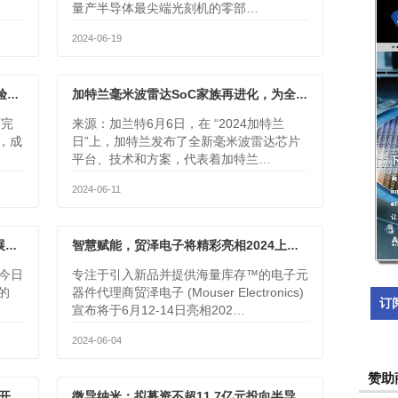
量产半导体最尖端光刻机的零部…
2024-06-19
弥费科技8吋 &12吋晶圆厂AMHS系统验收，打破行业长期海外垄断
加特兰毫米波雷达SoC家族再进化，为全球市场提供高性能雷达解决方案
厂完
来源：加兰特6月6日，在 “2024加特兰
，成
日”上，加特兰发布了全新毫米波雷达芯片
平台、技术和方案，代表着加特兰…
2024-06-11
LitePoint將在台北Open RAN峰會上展示尖端O-RAN測試解決方案
智慧赋能，贸泽电子将精彩亮相2024上海国际嵌入式展
t今日
专注于引入新品并提供海量库存™的电子元
的
器件代理商贸泽电子 (Mouser Electronics)
订
宣布将于6月12-14日亮相202…
2024-06-04
赞助
定制IP与验证方案为高质量芯片设计打开大门
微导纳米：拟募资不超11.7亿元投向半导体薄膜沉积设备智能化工厂等