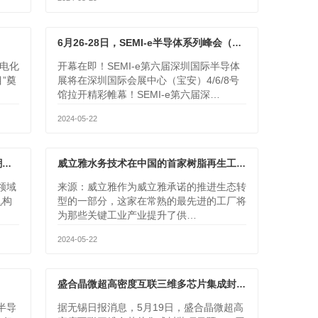
6月26-28日，SEMI-e半导体系列峰会（内附第一批参会名单）
电化
开幕在即！SEMI-e第六届深圳国际半导体
”奠
展将在深圳国际会展中心（宝安）4/6/8号
馆拉开精彩帷幕！SEMI-e第六届深…
2024-05-22
亮相2024武汉电子展迎接半导体回暖潮，创实技术展现华丽转型蓝图
威立雅水务技术在中国的首家树脂再生工厂建成开业， 为相关重要性产业带来可持续的纯水解决方案
领域
来源：威立雅作为威立雅承诺的推进生态转
机构
型的一部分，这家在常熟的最先进的工厂将
为那些关键工业产业提升了供…
2024-05-22
盛合晶微超高密度互联三维多芯片集成封装项目暨J2C厂房开工
半导
据无锡日报消息，5月19日，盛合晶微超高