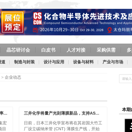
晶芯研讨会
白皮书
人才对接
采购供需
多
报道
制造与封装
设计与应用
设备与材料
产业与市场
>
企业动态
本期
总投资120亿元，士兰集宏8英寸SiC功率器件芯片制造生产线开工
三井化学将量产光刻薄膜新品，支持ASML下一代光刻机
集宏
日前，日本三井化学宣布将在其岩国大竹工
项目
厂设立碳纳米管 (CNT) 薄膜生产线，开始