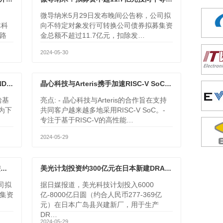
微导纳米5月29日发布晚间公告称，公司拟
体科
向不特定对象发行可转换公司债券拟募集资
路
金总额不超过11.7亿元，扣除发…
2024-05-30
三星计划到2030年推出1000层3D NAND新材料
晶心科技与Arteris携手加速RISC-V SoC的采用
铪基
亮点: - 晶心科技与Arteris的合作旨在支持
作为下
共同客户越来越多地采用RISC-V SoC。-
专注于基于RISC-V的高性能…
2024-05-29
甬矽电子募资12亿元加码多维异构先进封装项目
美光计划投资约300亿元在日本新建DRAM厂
司拟
据日媒报道，美光科技计划投入6000
集资
亿-8000亿日圆（约合人民币277-369亿
元）在日本广岛县兴建新厂，用于生产
DR…
2024-05-29