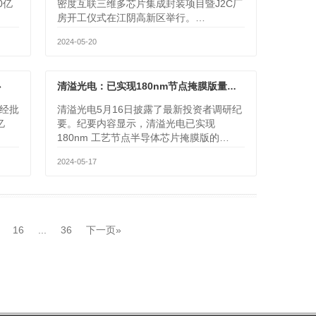
0亿
密度互联三维多芯片集成封装项目暨J2C厂
房开工仪式在江阴高新区举行。…
2024-05-20
心
清溢光电：已实现180nm节点掩膜版量产，佛山基地预计2025年末迁入设备
经批
清溢光电5月16日披露了最新投资者调研纪
亿
要。纪要内容显示，清溢光电已实现
180nm 工艺节点半导体芯片掩膜版的…
2024-05-17
16
...
36
下一页»