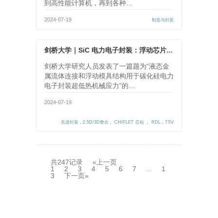
到高性能计算机，再到各种…
2024-07-19
制造与封装
剑桥大学｜SiC 电力电子封装：浮动芯片结构和液态金属流体连接
剑桥大学研究人员发表了一篇题为“液态金
属流体连接和浮动模具结构用于碳化硅电力
电子封装超低热机械应力”的…
2024-07-19
先进封装，2.5D/3D整合， CHIPLET 芯粒 ， RDL，TSV
共247记录
«上一页
1
2
3
4
5
6
7
...
1
3
下一页»